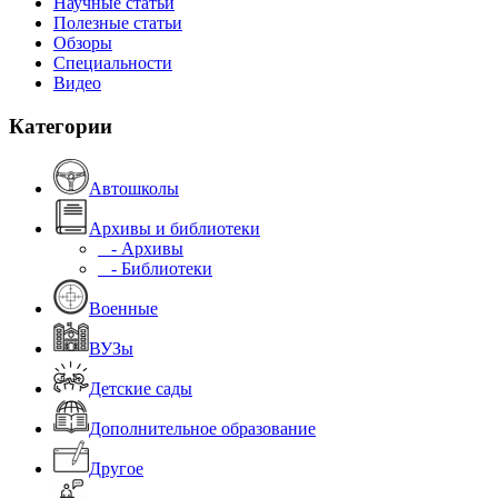
Научные статьи
Полезные статьи
Обзоры
Специальности
Видео
Категории
Автошколы
Архивы и библиотеки
- Архивы
- Библиотеки
Военные
ВУЗы
Детские сады
Дополнительное образование
Другое