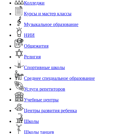
Колледжи
Курсы и мастер классы
Музыкальное образование
НИИ
Общежития
Религия
Спортивные школы
Среднее специальное образование
Услуги репетиторов
Учебные центры
Центры развития ребенка
Школы
Школы танцев