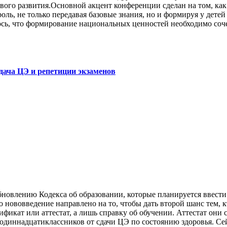
ого развития.Основной акцент конференции сделан на том, как
оль, не только передавая базовые знания, но и формируя у дете
ь, что формирование национальных ценностей необходимо сочет
сдача ЦЭ и репетиции экзаменов
новлению Кодекса об образовании, которые планируется ввести
 нововведение направлено на то, чтобы дать второй шанс тем, к
фикат или аттестат, а лишь справку об обучении. Аттестат они 
одиннадцатиклассников от сдачи ЦЭ по состоянию здоровья. Сей