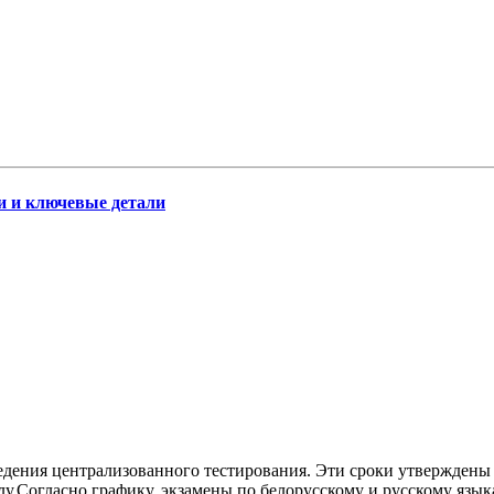
ни и ключевые детали
дения централизованного тестирования. Эти сроки утверждены 
.Согласно графику, экзамены по белорусскому и русскому языкам