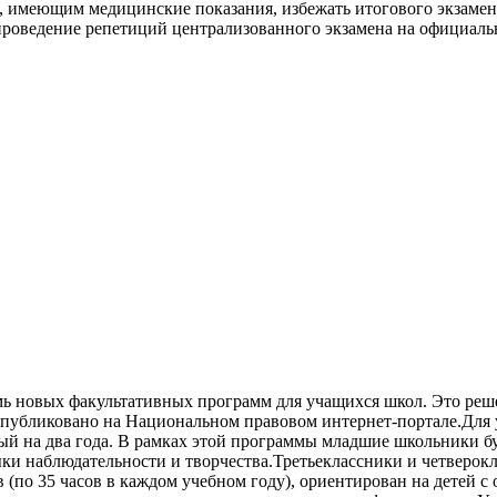
 имеющим медицинские показания, избежать итогового экзамена
роведение репетиций централизованного экзамена на официальн
ь новых факультативных программ для учащихся школ. Это реше
опубликовано на Национальном правовом интернет-портале.Для 
й на два года. В рамках этой программы младшие школьники б
выки наблюдательности и творчества.Третьеклассники и четвер
в (по 35 часов в каждом учебном году), ориентирован на детей 