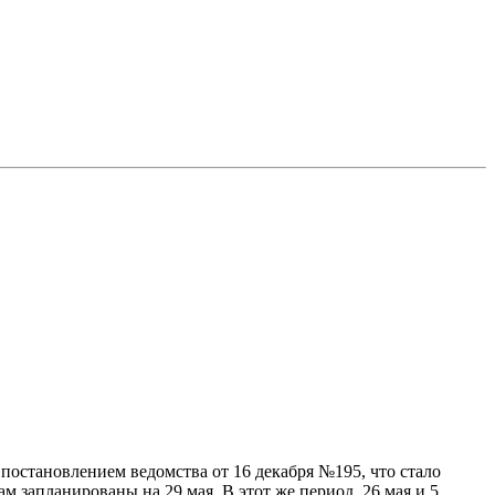
постановлением ведомства от 16 декабря №195, что стало
 запланированы на 29 мая. В этот же период, 26 мая и 5