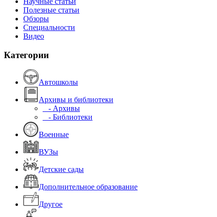
Научные статьи
Полезные статьи
Обзоры
Специальности
Видео
Категории
Автошколы
Архивы и библиотеки
- Архивы
- Библиотеки
Военные
ВУЗы
Детские сады
Дополнительное образование
Другое