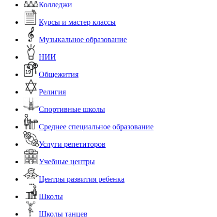
Колледжи
Курсы и мастер классы
Музыкальное образование
НИИ
Общежития
Религия
Спортивные школы
Среднее специальное образование
Услуги репетиторов
Учебные центры
Центры развития ребенка
Школы
Школы танцев