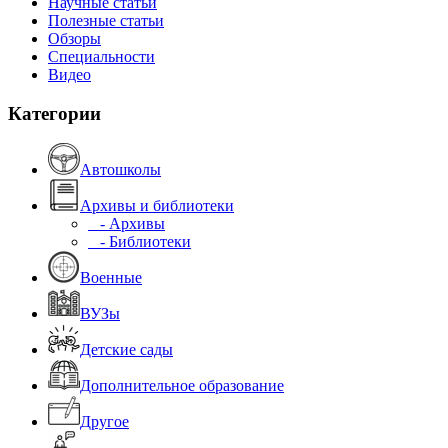
Научные статьи
Полезные статьи
Обзоры
Специальности
Видео
Категории
Автошколы
Архивы и библиотеки
- Архивы
- Библиотеки
Военные
ВУЗы
Детские сады
Дополнительное образование
Другое