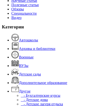
Научные статьи
Полезные статьи
Обзоры
Специальности
Видео
Категории
Автошколы
Архивы и библиотеки
Военные
ВУЗы
Детские сады
Дополнительное образование
Другое
- Бухгалтерские курсы
- Детские дома
- Детские лагеря отдыха