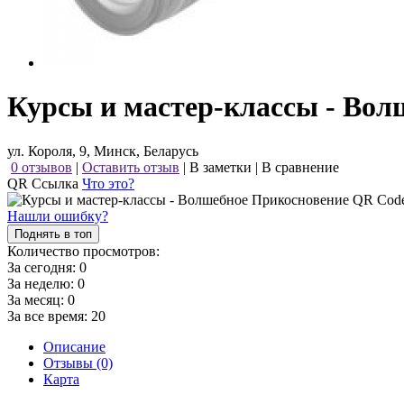
Курсы и мастер-классы - Вол
ул. Короля, 9, Минск, Беларусь
0 отзывов
|
Оставить отзыв
|
В заметки
|
В сравнение
QR Ссылка
Что это?
Нашли ошибку?
Поднять в топ
Количество просмотров:
За сегодня:
0
За неделю:
0
За месяц:
0
За все время:
20
Описание
Отзывы (0)
Карта