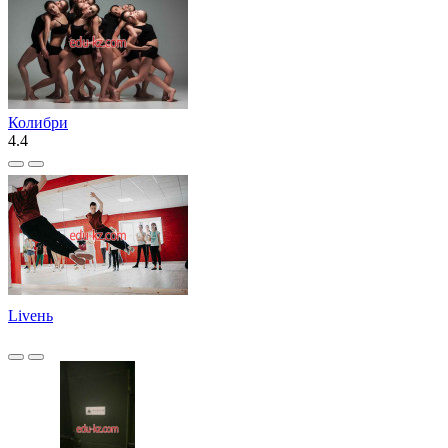
Колибри
4.4
Liveнь