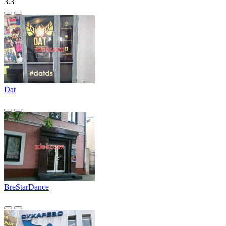
3.3
Dat
BreStarDance