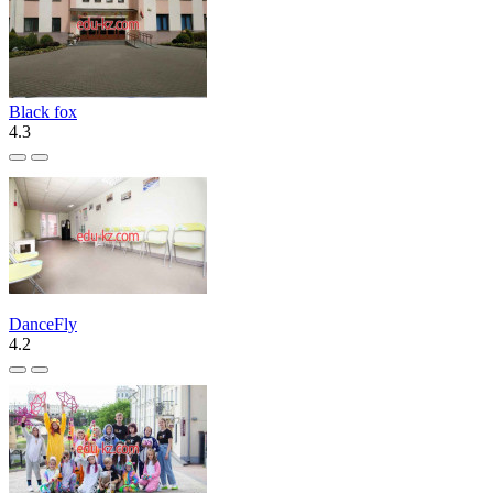
Black fox
4.3
DanceFly
4.2