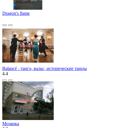
Dragon's flame
Balancé - танго, вальс, исторические танцы
4.4
Мозаика