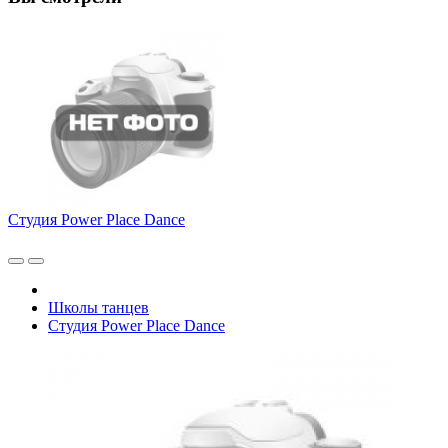
Студия Power Place Dance
Школы танцев
Студия Power Place Dance