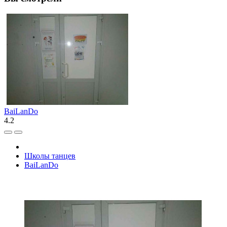
BaiLanDo
4.2
Школы танцев
BaiLanDo