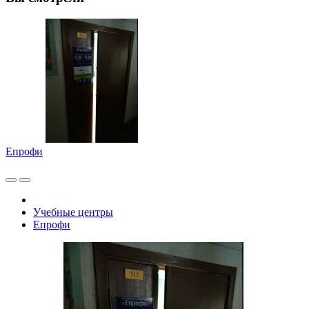
Епрофи
Учебные центры
Епрофи