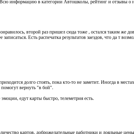
ь. Всю информацию в категории Автошколы, рейтинг и отзывы о
онравилось, второй раз пришел сюда тоже , остался таким же дов
 записаться. Есть распечатка результатов заездов, что да т возм
приходится долго стоять, пока кто-то не заметит. Иногда в места
 помогут вернуть "в бой".
эмоции, едут карты быстро, телеметрия есть.
количество картов, доброжелательные работники и лояльные цены