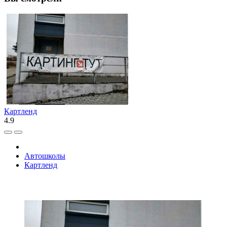
Картленд
4.9
Автошколы
Картленд