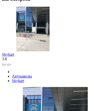
Skykart
3.8
Автошколы
Skykart