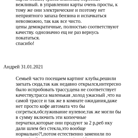
вежливый. в управлении карты очень просты, к
тому же они электрические и поэтому нет
неприятного запаха бензина и испачкаться
невозможно, так как все чисто.
цены демократичные, полностью соответствуют
качеству. однозначно ещ не раз вернусь
покататься.
спасибо!
Андрей
31.01.2021
Семьей часто посещаем картинг клубы,решили
заехать сюда,так как недавно открылся,интересно
было испробовать трассу,цена не соответствует
качеству,трасса маленькая ,холод ужасный ,что на
самой трассе и так же в комнате ожидания,даже
нет просто кофе автомата что бы
согреться,обслуживание нулевое,так же могли бы
в сумму включить эти копеечные
перчатки,которые они продуют за 2 р,реб нку
дали шлем без стекла,это вообще
нормально?!,потом естественно заменили по