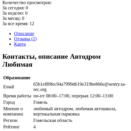
Количество просмотров:
За сегодня:
0
За неделю:
0
За месяц:
0
За все время:
12
Описание
Отзывы (2)
Карта
Контакты, описание Автодром
Любимая
Образование
65b1ef89fec94a7999d619e319be866e@sentry.sa-
Email
sec.org
Время работы
пн-пт 08:00–17:00, перерыв 12:00–13:00
Город
Гомель
Мнение о
любимый автодром, любимая автошкола,
компании
вертикальная парковка
Регион
Гомельская область
Рейтинг
4