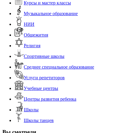
Курсы и мастер классы
Музыкальное образование
НИИ
Общежития
Религия
Спортивные школы
Среднее специальное образование
Услуги репетиторов
Учебные центры
Центры развития ребенка
Школы
Школы танцев
Вы смотрели