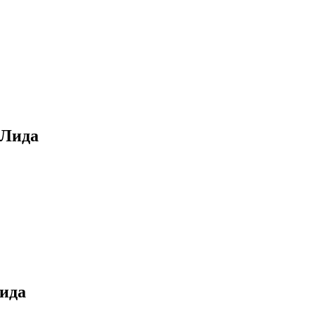
 Лида
Лида