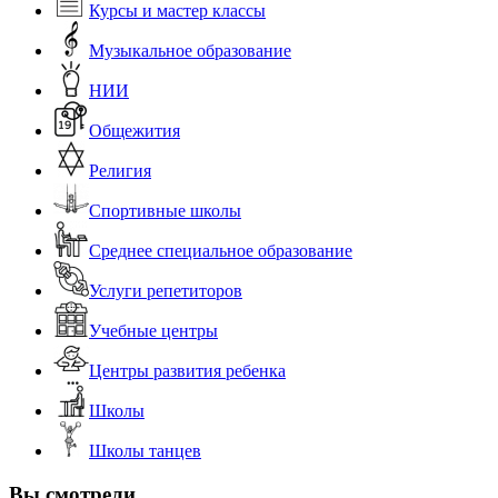
Курсы и мастер классы
Музыкальное образование
НИИ
Общежития
Религия
Спортивные школы
Среднее специальное образование
Услуги репетиторов
Учебные центры
Центры развития ребенка
Школы
Школы танцев
Вы смотрели