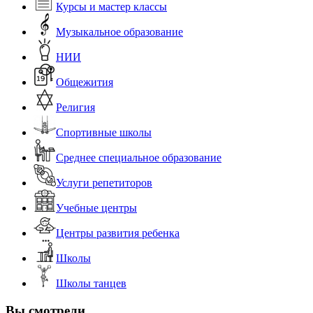
Курсы и мастер классы
Музыкальное образование
НИИ
Общежития
Религия
Спортивные школы
Среднее специальное образование
Услуги репетиторов
Учебные центры
Центры развития ребенка
Школы
Школы танцев
Вы смотрели