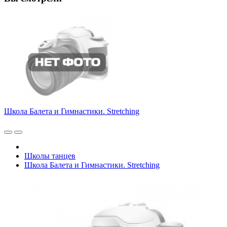
Школа Балета и Гимнастики. Stretching
Школы танцев
Школа Балета и Гимнастики. Stretching