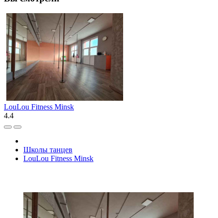
LouLou Fitness Minsk
4.4
Школы танцев
LouLou Fitness Minsk