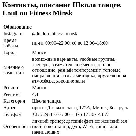
Контакты, описание Школа танцев
LouLou Fitness Minsk
Образование
Instagram
@loulou_fitness_minsk
Время
пн-пт 09:00–22:00; сб,вс 12:00–18:00
работы
Город
Минск
возможные варианты, удобные группы,
тренеры, замечательное место, теплое
Мнение о
отношение, разный темперамент, топовые
компании
направления, разная методика, дружелюбная
атмосфера, хорошие залы
Регион
Минск
Рейтинг
4.4
Категория
Школа танцев
Адрес
просп. Дзержинского, 125А, Минск, Беларусь
Телефон
+375 29 816-05-00, +375 17 367-43-77
личный тренер; детский фитнес; женский зал;
Особенности
постановка танца; душ; Wi-Fi; танцы для
начинающих