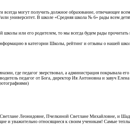
ти всегда могут получить должное образование, отвечающее все
дж и\или университет. В школе «Средняя школа № 6» рады всем де
 школы или его родителем, то мы всегда будем рады прочитать 
сю информацию в категории Школы, рейтинг и отзывы о нашей ш
азии, где педагог зверствовал, а администрация покрывала его
ководитель педагог от Бога, директор Ия Антоновна и завуч Еле
фотографиями)
 Светлане Леонидовне, Пчелкиной Светлане Михайловне, и Шад
ие и уважительно относящиеся к своим ученикам! Самые тепл