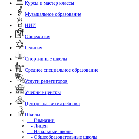
Курсы и мастер классы
Музыкальное образование
НИИ
Общежития
Религия
Спортивные школы
Среднее специальное образование
Услуги репетиторов
Учебные центры
Центры развития ребенка
Школы
- Гимназии
- Лицеи
- Начальные школы
- Общеобразовательные школы