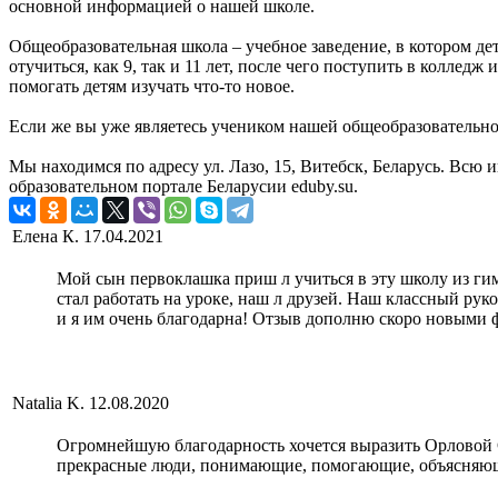
основной информацией о нашей школе.
Общеобразовательная школа – учебное заведение, в котором де
отучиться, как 9, так и 11 лет, после чего поступить в колле
помогать детям изучать что-то новое.
Если же вы уже являетесь учеником нашей общеобразовательной
Мы находимся по адресу ул. Лазо, 15, Витебск, Беларусь. В
образовательном портале Беларусии eduby.su.
Елена К.
17.04.2021
Мой сын первоклашка приш л учиться в эту школу из гимн
стал работать на уроке, наш л друзей. Наш классный ру
и я им очень благодарна! Отзыв дополню скоро новыми 
Natalia K.
12.08.2020
Огромнейшую благодарность хочется выразить Орловой
прекрасные люди, понимающие, помогающие, объясняющ