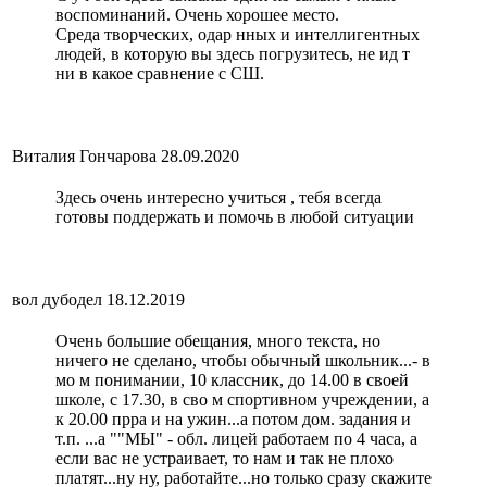
воспоминаний. Очень хорошее место.
Среда творческих, одар нных и интеллигентных
людей, в которую вы здесь погрузитесь, не ид т
ни в какое сравнение с СШ.
Виталия Гончарова
28.09.2020
Здесь очень интересно учиться , тебя всегда
готовы поддержать и помочь в любой ситуации
вол дубодел
18.12.2019
Очень большие обещания, много текста, но
ничего не сделано, чтобы обычный школьник...- в
мо м понимании, 10 классник, до 14.00 в своей
школе, с 17.30, в сво м спортивном учреждении, а
к 20.00 прра и на ужин...а потом дом. задания и
т.п. ...а ""МЫ" - обл. лицей работаем по 4 часа, а
если вас не устраивает, то нам и так не плохо
платят...ну ну, работайте...но только сразу скажите