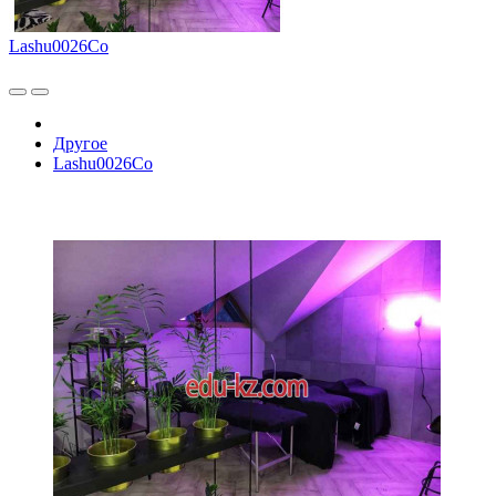
Lashu0026Co
Другое
Lashu0026Co