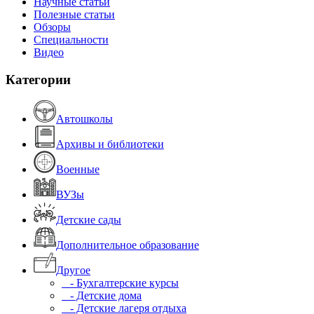
Научные статьи
Полезные статьи
Обзоры
Специальности
Видео
Категории
Автошколы
Архивы и библиотеки
Военные
ВУЗы
Детские сады
Дополнительное образование
Другое
- Бухгалтерские курсы
- Детские дома
- Детские лагеря отдыха