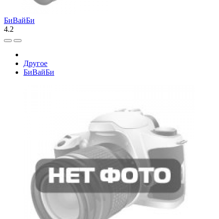
БиВайБи
4.2
Другое
БиВайБи