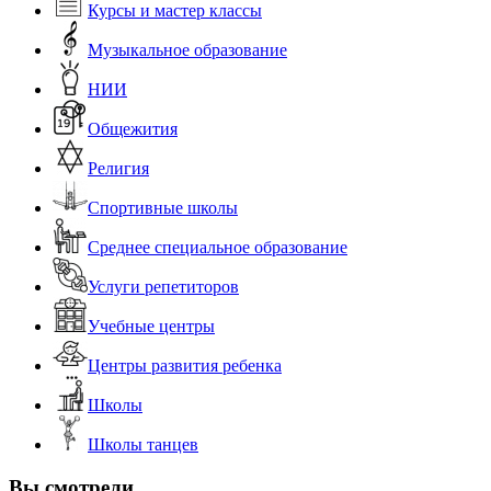
Курсы и мастер классы
Музыкальное образование
НИИ
Общежития
Религия
Спортивные школы
Среднее специальное образование
Услуги репетиторов
Учебные центры
Центры развития ребенка
Школы
Школы танцев
Вы смотрели