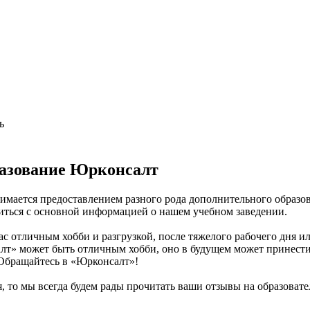
ь
разование Юрконсалт
нимается предоставлением разного рода дополнительного образо
миться с основной информацией о нашем учебном заведении.
с отличным хобби и разгрузкой, после тяжелого рабочего дня и
алт» может быть отличным хобби, оно в будущем может принести
 Обращайтесь в «Юрконсалт»!
, то мы всегда будем рады прочитать ваши отзывы на образоват