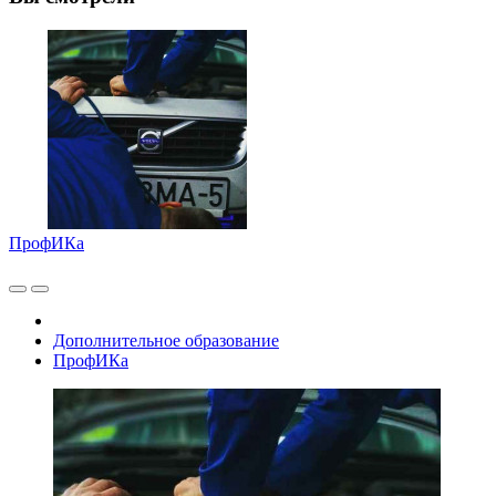
ПрофИКа
Дополнительное образование
ПрофИКа