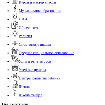
Курсы и мастер классы
Музыкальное образование
НИИ
Общежития
Религия
Спортивные школы
Среднее специальное образование
Услуги репетиторов
Учебные центры
Центры развития ребенка
Школы
Школы танцев
Вы смотрели