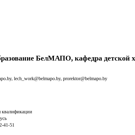
бразование БелМАПО, кафедра детской 
po.by, lech_work@belmapo.by, prorektor@belmapo.by
я квалификации
русь
2-41-51