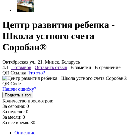
Центр развития ребенка -
Школа устного счета
Соробан®
Октябрьская ул., 21, Минск, Беларусь
4.1
1 отзывов
|
Оставить отзыв
|
В заметки
|
В сравнение
QR Ссылка
Что это?
Нашли ошибку?
Поднять в топ
Количество просмотров:
За сегодня:
0
За неделю:
0
За месяц:
0
За все время:
30
Описание