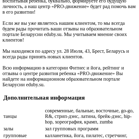
воспитывая ребенка, буквально, формируете его будущую
личность, а наш центр «PRO-движение» будет рад помочь вам
в его развитии!
Если же вы уже являетесь нашим клиентом, то мы всегда
будем рады прочитать ваши отзывы на образовательном
портале Беларусии eduby.su. Мы учитываем мнение своих
клиентов!
Мы находимся по адресу ул. 28 Июля, 43, Брест, Беларусь и
всегда рады принять новых клиентов.
Всю информацию в категории Фитнес и йога, рейтинг и
отзывы о центре развития ребенка «PRO-движение» Вы
найдете на информационном образовательном портале
Беларусии eduby.su.
Дополнительная информация
современные, бальные, восточные, go-go,
танцы
R&, стрип-дэнс, латина, брейк-дэнс, hip-
hop, хореография, крамп, zumba
залы
зал групповых программ
групповые
калланетика, йога, пилатес, стретчинг,