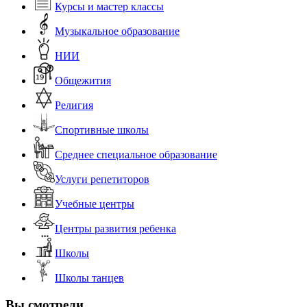
Курсы и мастер классы
Музыкальное образование
НИИ
Общежития
Религия
Спортивные школы
Среднее специальное образование
Услуги репетиторов
Учебные центры
Центры развития ребенка
Школы
Школы танцев
Вы смотрели