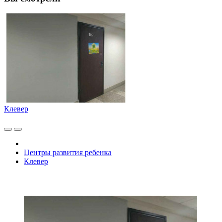
Клевер
Центры развития ребенка
Клевер