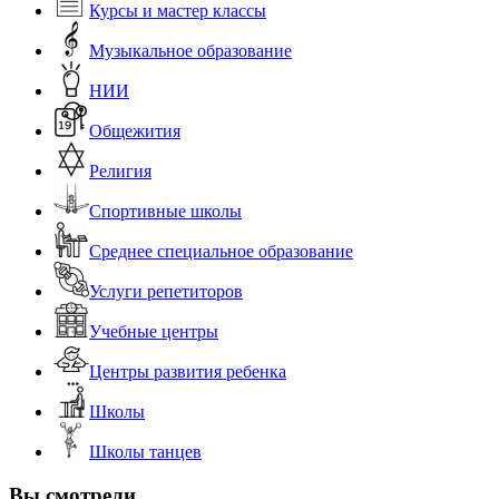
Курсы и мастер классы
Музыкальное образование
НИИ
Общежития
Религия
Спортивные школы
Среднее специальное образование
Услуги репетиторов
Учебные центры
Центры развития ребенка
Школы
Школы танцев
Вы смотрели