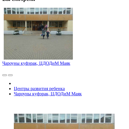
Чароуны куфэрак, ЦДОДиМ Маяк
Центры развития ребенка
Чароуны куфэрак, ЦДОДиМ Маяк