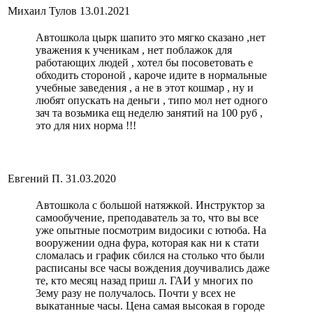
Михаил Тулов
13.01.2021
Автошкола цырк шапито это мягко сказано ,нет
уважения к ученикам , нет поблажок для
работающих людей , хотел бы посоветовать е
обходить стороной , кароче идите в нормальные
учебные заведения , а не в этот кошмар , ну и
любят опускать на деньги , типо мол нет одного
зач та возьмика ещ неделю занятий на 100 руб ,
это для них норма !!!
Евгений П.
31.03.2020
Автошкола с большой натяжкой. Инструктор за
самообучение, преподаватель за то, что вы все
уже опытные посмотрим видосики с ютюба. На
вооружении одна фура, которая как ни к стати
сломалась и график сбился на столько что были
расписаны все часы вождения доучивались даже
те, кто месяц назад приш л. ГАИ у многих по
3ему разу не получалось. Почти у всех не
выкатанные часы. Цена самая высокая в городе