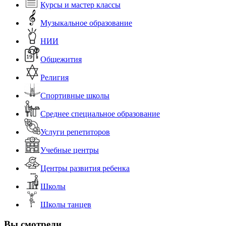
Курсы и мастер классы
Музыкальное образование
НИИ
Общежития
Религия
Спортивные школы
Среднее специальное образование
Услуги репетиторов
Учебные центры
Центры развития ребенка
Школы
Школы танцев
Вы смотрели