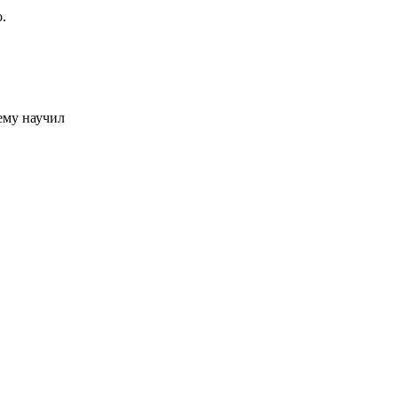
.
ему научил