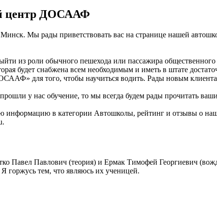
й центр ДОСААФ
Минск. Мы рады приветствовать вас на странице нашей автошко
ыйти из роли обычного пешехода или пассажира общественного т
торая будет снабжена всем необходимым и иметь в штате достат
ОСААФ» для того, чтобы научиться водить. Рады новым клиента
рошли у нас обучение, то мы всегда будем рады прочитать ваши
 Всю информацию в категории Автошколы, рейтинг и отзывы о 
u.
тко Павел Павлович (теория) и Ермак Тимофей Георгиевич (во
 Я горжусь тем, что являюсь их ученицей.