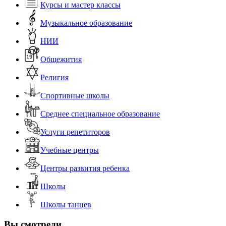
Курсы и мастер классы
Музыкальное образование
НИИ
Общежития
Религия
Спортивные школы
Среднее специальное образование
Услуги репетиторов
Учебные центры
Центры развития ребенка
Школы
Школы танцев
Вы смотрели