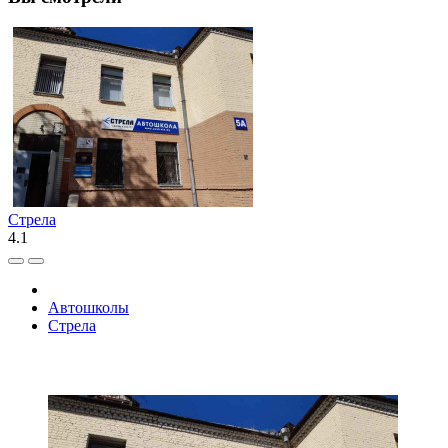
Стрела
4.1
Автошколы
Стрела