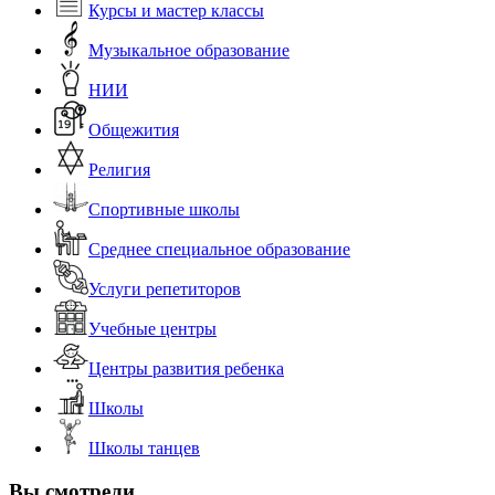
Курсы и мастер классы
Музыкальное образование
НИИ
Общежития
Религия
Спортивные школы
Среднее специальное образование
Услуги репетиторов
Учебные центры
Центры развития ребенка
Школы
Школы танцев
Вы смотрели