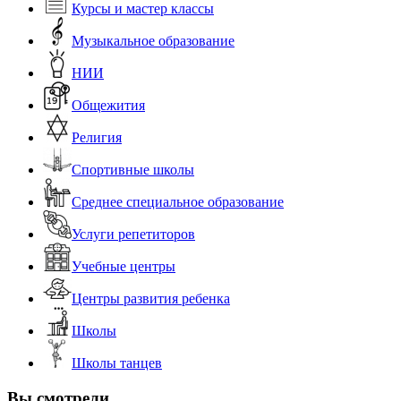
Курсы и мастер классы
Музыкальное образование
НИИ
Общежития
Религия
Спортивные школы
Среднее специальное образование
Услуги репетиторов
Учебные центры
Центры развития ребенка
Школы
Школы танцев
Вы смотрели