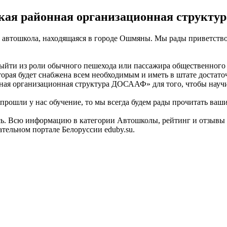
кая районная организационная структ
втошкола, находящаяся в городе Ошмяны. Мы рады приветствов
ыйти из роли обычного пешехода или пассажира общественного т
торая будет снабжена всем необходимым и иметь в штате достат
ная организационная структура ДОСААФ» для того, чтобы научи
рошли у нас обучение, то мы всегда будем рады прочитать ваши
усь. Всю информацию в категории Автошколы, рейтинг и отзыв
ельном портале Белоруссии eduby.su.