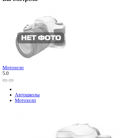
Мотохелп
5.0
Автошколы
Мотохелп