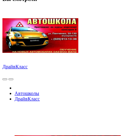
ДрайвКласс
Автошколы
ДрайвКласс