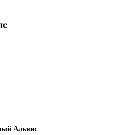
нс
ный Альянс