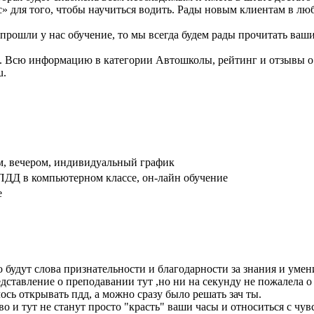
 для того, чтобы научиться водить. Рады новым клиентам в люб
рошли у нас обучение, то мы всегда будем рады прочитать ваши
сь. Всю информацию в категории Автошколы, рейтинг и отзывы
u.
м, вечером, индивидуальный график
 ПДД в компьютерном классе, он-лайн обучение
е
о будут слова признательности и благодарности за знания и умен
ставление о преподавании тут ,но ни на секунду не пожалела о 
ось открывать пдд, а можно сразу было решать зач ты.
во и тут не станут просто "красть" ваши часы и относиться с чу