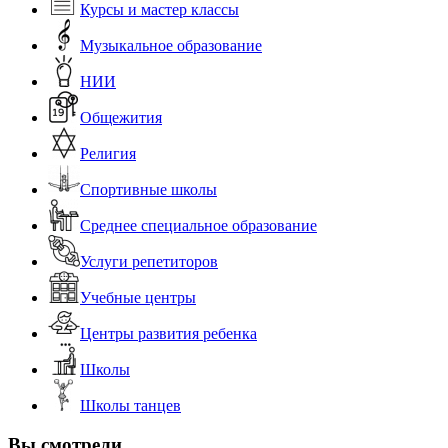
Курсы и мастер классы
Музыкальное образование
НИИ
Общежития
Религия
Спортивные школы
Среднее специальное образование
Услуги репетиторов
Учебные центры
Центры развития ребенка
Школы
Школы танцев
Вы смотрели