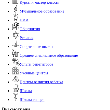
Курсы и мастер классы
Музыкальное образование
НИИ
Общежития
Религия
Спортивные школы
Среднее специальное образование
Услуги репетиторов
Учебные центры
Центры развития ребенка
Школы
Школы танцев
Вы смотрели