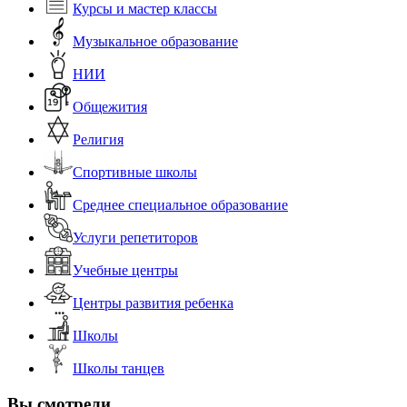
Курсы и мастер классы
Музыкальное образование
НИИ
Общежития
Религия
Спортивные школы
Среднее специальное образование
Услуги репетиторов
Учебные центры
Центры развития ребенка
Школы
Школы танцев
Вы смотрели