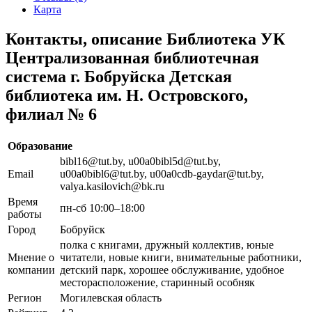
Карта
Контакты, описание Библиотека УК
Централизованная библиотечная
система г. Бобруйска Детская
библиотека им. Н. Островского,
филиал № 6
Образование
bibl16@tut.by, u00a0bibl5d@tut.by,
Email
u00a0bibl6@tut.by, u00a0cdb-gaydar@tut.by,
valya.kasilovich@bk.ru
Время
пн-сб 10:00–18:00
работы
Город
Бобруйск
полка с книгами, дружный коллектив, юные
Мнение о
читатели, новые книги, внимательные работники,
компании
детский парк, хорошее обслуживание, удобное
месторасположение, старинный особняк
Регион
Могилевская область