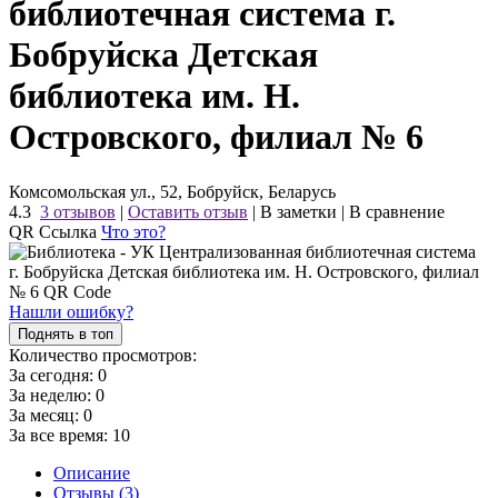
библиотечная система г.
Бобруйска Детская
библиотека им. Н.
Островского, филиал № 6
Комсомольская ул., 52, Бобруйск, Беларусь
4.3
3 отзывов
|
Оставить отзыв
|
В заметки
|
В сравнение
QR Ссылка
Что это?
Нашли ошибку?
Поднять в топ
Количество просмотров:
За сегодня:
0
За неделю:
0
За месяц:
0
За все время:
10
Описание
Отзывы (3)