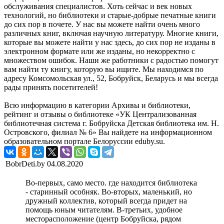
обслуживания специалистов. Хоть сейчас и век новых
технологий, но библиотеки и старые-добрые печатные книги
до сих пор в почете. У нас вы можете найти очень много
различных книг, включая научную литературу. Многие книги,
которые вы можете найти у нас здесь, до сих пор не изданы в
электронном формате или же изданы, но некорректно с
множеством ошибок. Наши же работники с радостью помогут
вам найти ту книгу, которую вы ищите. Мы находимся по
адресу Комсомольская ул., 52, Бобруйск, Беларусь и мы всегда
рады принять посетителей!
Всю информацию в категории Архивы и библиотеки,
рейтинг и отзывы о библиотеке «УК Централизованная
библиотечная система г. Бобруйска Детская библиотека им. Н.
Островского, филиал № 6» Вы найдете на информационном
образовательном портале Белоруссии eduby.su.
BobrDeti.by
04.08.2020
Во-первых, само место. где находится библиотека
- старинный особняк. Во-вторых, маленький, но
дружный коллектив, который всегда придет на
помощь юным читателям. В-третьих, удобное
месторасположение (центр Бобруйска, рядом