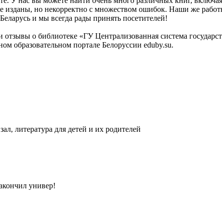
те. У нас вы можете найти очень много различных книг, включа
 же изданы, но некорректно с множеством ошибок. Наши же работ
Беларусь и мы всегда рады принять посетителей!
 отзывы о библиотеке «ГУ Централизованная система государс
м образовательном портале Белоруссии eduby.su.
ал, литература для детей и их родителей
закончил универ!