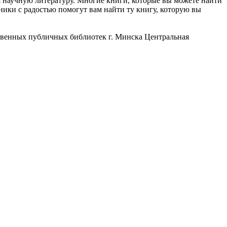
я научную литературу. Многие книги, которые вы можете найти
ники с радостью помогут вам найти ту книгу, которую вы
твенных публичных библиотек г. Минска Центральная