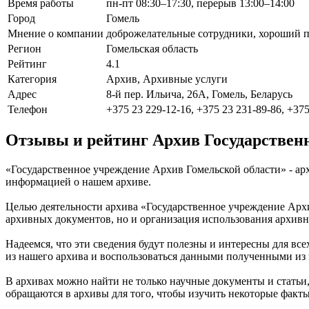
Время работы
пн-пт 08:30–17:30, перерыв 13:00–14:00
Город
Гомель
Мнение о компании
доброжелательные сотрудники, хороший 
Регион
Гомельская область
Рейтинг
4.1
Категория
Архив, Архивные услуги
Адрес
8-й пер. Ильича, 26А, Гомель, Беларусь
Телефон
+375 23 229-12-16, +375 23 231-89-86, +375
Отзывы и рейтинг Архив Государствен
«Государственное учреждение Архив Гомельской области» - арх
информацией о нашем архиве.
Целью деятельности архива «Государственное учреждение Архи
архивных документов, но и организация использования архивн
Надеемся, что эти сведения будут полезны и интересны для вс
из нашего архива и воспользоваться данными полученными из 
В архивах можно найти не только научные документы и статьи,
обращаются в архивы для того, чтобы изучить некоторые факт