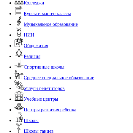
Колледжи
Курсы и мастер классы
Музыкальное образование
НИИ
Общежития
Религия
Спортивные школы
Среднее специальное образование
Услуги репетиторов
Учебные центры
Центры развития ребенка
Школы
Школы танцев