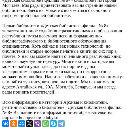
«Детская библиотека-филиал № 8» - библиотека из города
Могилев. Мы рады приветствовать вас на странице нашей
библиотеки. Здесь вы можете ознакомиться с основной
информацией о нашей библиотеке.
Целью библиотеки «Детская библиотека-филиал № 8»
является активное содействие развитию науки и образования
республики путем всестороннего информационно-
библиографического и библиотечного обслуживания
специалистов. Хоть сейчас и век новых технологий, но
библиотеки и старые-добрые печатные книги до сих пор в
почете. У нас вы можете найти очень много различных книг,
включая научную литературу. Многие книги, которые вы
можете найти у нас здесь, до сих пор не изданы в
электронном формате или же изданы, но некорректно с
множеством ошибок. Наши же работники с радостью помогут
вам найти ту книгу, которую вы ищите. Мы находимся по
адресу Алтайская ул., 20А, Могилёв, Беларусь и мы всегда
рады принять посетителей!
Всю информацию в категории Архивы и библиотеки,
рейтинг и отзывы о библиотеке «Детская библиотека-филиал
№ 8» Вы найдете на информационном образовательном
портале Белоруссии eduby.su.