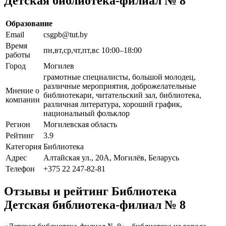
Детская библиотека-филиал № 8
Образование
Email
csgpb@tut.by
Время
пн,вт,ср,чт,пт,вс 10:00–18:00
работы
Город
Могилев
грамотные специалисты, большой молодец,
различные мероприятия, доброжелательные
Мнение о
библиотекари, читательский зал, библиотека,
компании
различная литература, хороший график,
национальный фольклор
Регион
Могилевская область
Рейтинг
3.9
Категория
Библиотека
Адрес
Алтайская ул., 20А, Могилёв, Беларусь
Телефон
+375 22 247-82-81
Отзывы и рейтинг Библиотека
Детская библиотека-филиал № 8