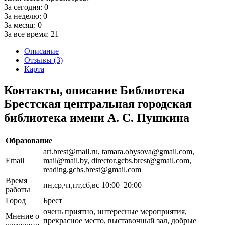
За сегодня:
0
За неделю:
0
За месяц:
0
За все время:
21
Описание
Отзывы (3)
Карта
Контакты, описание Библиотека
Брестская центральная городская
библиотека имени А. С. Пушкина
Образование
art.brest@mail.ru, tamara.obysova@gmail.com,
Email
mail@mail.by, director.gcbs.brest@gmail.com,
reading.gcbs.brest@gmail.com
Время
пн,ср,чт,пт,сб,вс 10:00–20:00
работы
Город
Брест
очень приятно, интересные мероприятия,
Мнение о
прекрасное место, выставочный зал, добрые